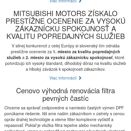
Viac informácií
MITSUBISHI MOTORS ZÍSKALO
PRESTÍŽNE OCENENIE ZA VYSOKÚ
ZÁKAZNÍCKU SPOKOJNOSŤ A
KVALITU POPREDAJNÝCH SLUŽIEB
V silnej konkurencii z celej Európy si slovenský tím odnáša
prestížne ocenenie za
1. miesto za kvalitu popredajných
služieb
a
2. miesto za vysokú zákaznícku spokojnosť
, ktoré
potvrdzujú ich vysoký štandard, dlhodobý dôraz na kvalitu služieb
a hlboký záväzok k spokojnosti zákazníkov.
Viac informácií
Cenovo výhodná renovácia filtra
pevných častíc
Chceme sa správať zodpovedne a namiesto častých výmen DPF
ponúkame riešenie. Išli sme našim zákazníkom v ústrety s cenou
opráv drahej technológie a vieme filter komplexne vyčistiť a
repasovať. Pokiaľ je vložka filtra tepelne alebo mechanicky