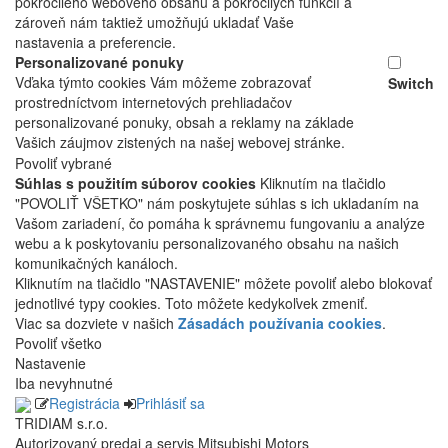
pokročilého webového obsahu a pokročilých funkcií a
zároveň nám taktiež umožňujú ukladať Vaše
nastavenia a preferencie.
Personalizované ponuky
Vďaka týmto cookies Vám môžeme zobrazovať
Switch
prostredníctvom internetových prehliadačov
personalizované ponuky, obsah a reklamy na základe
Vašich záujmov zistených na našej webovej stránke.
Povoliť vybrané
Súhlas s použitím súborov cookies
Kliknutím na tlačidlo
"POVOLIŤ VŠETKO" nám poskytujete súhlas s ich ukladaním na
Vašom zariadení, čo pomáha k správnemu fungovaniu a analýze
webu a k poskytovaniu personalizovaného obsahu na našich
komunikačných kanáloch.
Kliknutím na tlačidlo "NASTAVENIE" môžete povoliť alebo blokovať
jednotlivé typy cookies. Toto môžete kedykoľvek zmeniť.
Viac sa dozviete v našich
Zásadách používania cookies
.
Povoliť všetko
Nastavenie
Iba nevyhnutné
Registrácia
Prihlásiť sa
TRIDIAM s.r.o.
Autorizovaný predaj a servis Mitsubishi Motors