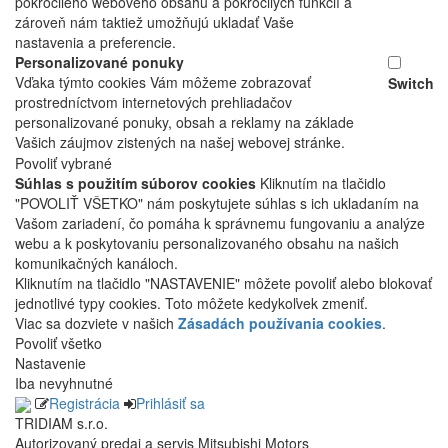
pokročilého webového obsahu a pokročilých funkcií a
zároveň nám taktiež umožňujú ukladať Vaše
nastavenia a preferencie.
Personalizované ponuky
Vďaka týmto cookies Vám môžeme zobrazovať
Switch
prostredníctvom internetových prehliadačov
personalizované ponuky, obsah a reklamy na základe
Vašich záujmov zistených na našej webovej stránke.
Povoliť vybrané
Súhlas s použitím súborov cookies
Kliknutím na tlačidlo
"POVOLIŤ VŠETKO" nám poskytujete súhlas s ich ukladaním na
Vašom zariadení, čo pomáha k správnemu fungovaniu a analýze
webu a k poskytovaniu personalizovaného obsahu na našich
komunikačných kanáloch.
Kliknutím na tlačidlo "NASTAVENIE" môžete povoliť alebo blokovať
jednotlivé typy cookies. Toto môžete kedykoľvek zmeniť.
Viac sa dozviete v našich
Zásadách používania cookies
.
Povoliť všetko
Nastavenie
Iba nevyhnutné
Registrácia
Prihlásiť sa
TRIDIAM s.r.o.
Autorizovaný predaj a servis Mitsubishi Motors