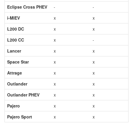
Eclipse Cross PHEV
-
-
i-MIEV
x
x
L200 DC
x
x
L200 CC
x
-
Lancer
x
x
Space Star
x
x
Attrage
x
x
Outlander
x
x
Outlander PHEV
x
x
Pajero
x
x
Pajero Sport
x
x