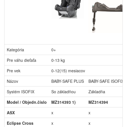
Kategória
0+
Pre váhu dieťaťa
0-13 kg
Pre vek
0-12(15) mesiacov
Názov
BABY-SAFE PLUS
BABY-SAFE ISOFIX 
Systém ISOFIX
So základňou
Základňa
Model / Objedn.číslo
MZ314393 1)
MZ314394
ASX
x
x
Eclipse Cross
x
x