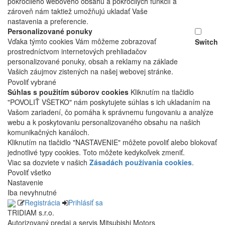
pokročilého webového obsahu a pokročilých funkcií a
zároveň nám taktiež umožňujú ukladať Vaše
nastavenia a preferencie.
Personalizované ponuky
Vďaka týmto cookies Vám môžeme zobrazovať
Switch
prostredníctvom internetových prehliadačov
personalizované ponuky, obsah a reklamy na základe
Vašich záujmov zistených na našej webovej stránke.
Povoliť vybrané
Súhlas s použitím súborov cookies
Kliknutím na tlačidlo
"POVOLIŤ VŠETKO" nám poskytujete súhlas s ich ukladaním na
Vašom zariadení, čo pomáha k správnemu fungovaniu a analýze
webu a k poskytovaniu personalizovaného obsahu na našich
komunikačných kanáloch.
Kliknutím na tlačidlo "NASTAVENIE" môžete povoliť alebo blokovať
jednotlivé typy cookies. Toto môžete kedykoľvek zmeniť.
Viac sa dozviete v našich
Zásadách používania cookies
.
Povoliť všetko
Nastavenie
Iba nevyhnutné
Registrácia
Prihlásiť sa
TRIDIAM s.r.o.
Autorizovaný predaj a servis Mitsubishi Motors