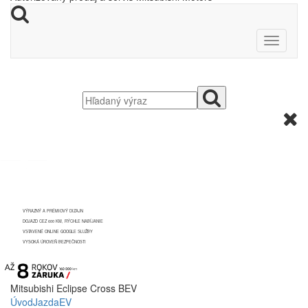
C
elkom nový
M
itsubishi
100% ELEKTRICKÉ SUV
VÝRAZNÝ A PRÉMIOVÝ DIZAJN
DOJAZD CEZ 600 KM, RÝCHLE NABÍJANIE
VSTAVENÉ ONLINE GOOGLE SLUŽBY
VYSOKÁ ÚROVEŇ BEZPEČNOSTI
Mitsubishi Eclipse Cross BEV
Úvod
Jazda
EV