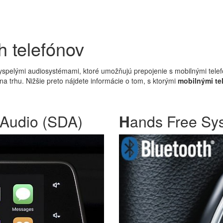
h telefónov
vyspelými audiosystémami, ktoré umožňujú prepojenie s mobilnými tele
na trhu. Nižšie preto nájdete informácie o tom, s ktorými
mobilnými te
 Audio (SDA)
H
ands Free Sys