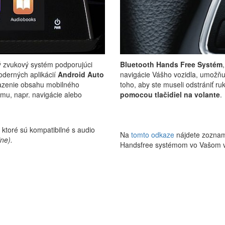
ý zvukový systém podporujúci
Bluetooth Hands Free Systém
oderných aplikácií
Android Auto
navigácie Vášho vozidla, umožňu
razenie obsahu mobilného
toho, aby ste museli odstrániť ru
ému, napr. navigácie alebo
pomocou tlačidiel na volante
.
ktoré sú kompatibilné s audio
Na
tomto odkaze
nájdete zoznam 
ine).
Handsfree systémom vo Vašom v