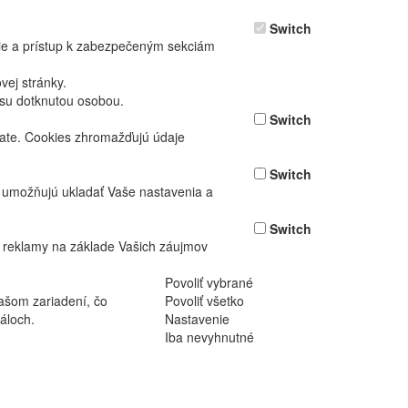
Switch
nie a prístup k zabezpečeným sekciám
ej stránky.
asu dotknutou osobou.
Switch
vate. Cookies zhromažďujú údaje
Switch
ž umožňujú ukladať Vaše nastavenia a
Switch
 reklamy na základe Vašich záujmov
Povoliť vybrané
ašom zariadení, čo
Povoliť všetko
áloch.
Nastavenie
Iba nevyhnutné