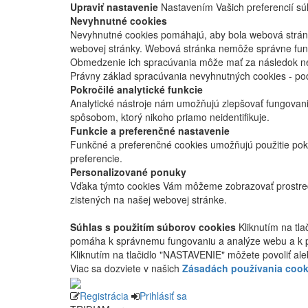
Upraviť nastavenie
Nastavením Vašich preferencií súh
Nevyhnutné cookies
Nevyhnutné cookies pomáhajú, aby bola webová stránka
webovej stránky. Webová stránka nemôže správne fung
Obmedzenie ich spracúvania môže mať za následok nes
Právny základ spracúvania nevyhnutných cookies - po
Pokročilé analytické funkcie
Analytické nástroje nám umožňujú zlepšovať fungovan
spôsobom, ktorý nikoho priamo neidentifikuje.
Funkcie a preferenčné nastavenie
Funkčné a preferenčné cookies umožňujú použitie pok
preferencie.
Personalizované ponuky
Vďaka týmto cookies Vám môžeme zobrazovať prostred
zistených na našej webovej stránke.
Súhlas s použitím súborov cookies
Kliknutím na tl
pomáha k správnemu fungovaniu a analýze webu a k 
Kliknutím na tlačidlo "NASTAVENIE" môžete povoliť ale
Viac sa dozviete v našich
Zásadách používania cook
Registrácia
Prihlásiť sa