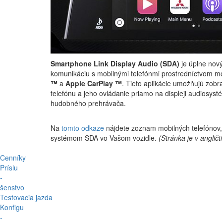
Smartphone Link Display Audio (SDA)
je úplne nov
komunikáciu s mobilnými telefónmi prostredníctvom m
™
a
Apple CarPlay ™
. Tieto aplikácie umožňujú zob
telefónu a jeho ovládanie priamo na displeji audiosyst
hudobného prehrávača.
Na
tomto odkaze
nájdete zoznam mobilných telefónov, 
systémom SDA vo Vašom vozidle.
(Stránka je v angličt
Cenníky
Príslu
-
šenstvo
Testovacia jazda
Konfigu
-