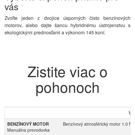
vás
Zvoľte jeden z dvojice úsporných čisto benzínových
motorov, alebo dajte šancu hybridnému ústrojenstvu s
ekologickými prednosťami a výkonom 145 koní.
Zistite viac o
pohonoch
Vla
BENZÍNOVÝ MOTOR
Benzínový atmosférický motor 1.0 M
Manuálna prevodovka