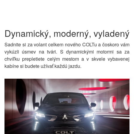
Dynamický, moderný, vyladený
Sadnite si za volant celkem nového COLTu a čoskoro vám
vykúzli úsmev na tvári. S dynamickými motormi sa za
chvíľku prepletiete celým mestom a v skvele vybavenej
kabíne si budete užívať každú jazdu.