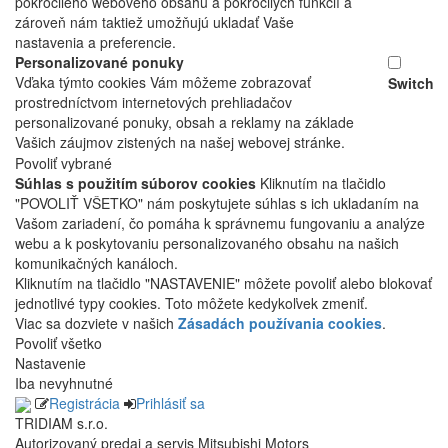
pokročilého webového obsahu a pokročilých funkcií a
zároveň nám taktiež umožňujú ukladať Vaše
nastavenia a preferencie.
Personalizované ponuky
Vďaka týmto cookies Vám môžeme zobrazovať
Switch
prostredníctvom internetových prehliadačov
personalizované ponuky, obsah a reklamy na základe
Vašich záujmov zistených na našej webovej stránke.
Povoliť vybrané
Súhlas s použitím súborov cookies
Kliknutím na tlačidlo
"POVOLIŤ VŠETKO" nám poskytujete súhlas s ich ukladaním na
Vašom zariadení, čo pomáha k správnemu fungovaniu a analýze
webu a k poskytovaniu personalizovaného obsahu na našich
komunikačných kanáloch.
Kliknutím na tlačidlo "NASTAVENIE" môžete povoliť alebo blokovať
jednotlivé typy cookies. Toto môžete kedykoľvek zmeniť.
Viac sa dozviete v našich
Zásadách používania cookies
.
Povoliť všetko
Nastavenie
Iba nevyhnutné
Registrácia
Prihlásiť sa
TRIDIAM s.r.o.
Autorizovaný predaj a servis Mitsubishi Motors