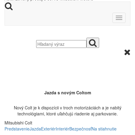
J
azda s novým
C
oltom
N
ový
C
olt je k dispozícii v troch motorizáciách a je nabitý
technológiami, ktoré uľahčujú riadenie aj parkovanie.
Mitsubishi Colt
Predstavenie
Jazda
Exteriér
Interiér
Bezpečnosť
Na stiahnutie